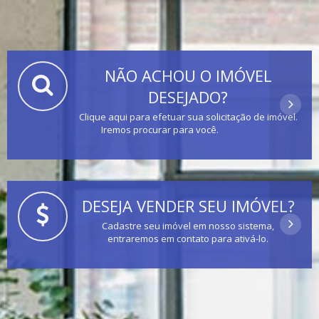
NÃO ACHOU O IMÓVEL
DESEJADO?
Clique aqui para efetuar sua solicitação de imóvel.
Iremos procurar para você.
DESEJA VENDER SEU IMÓVEL?
Cadastre seu imóvel em nosso sistema,
entraremos em contato para ativá-lo.